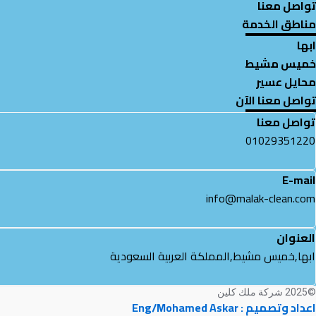
تواصل معنا
مناطق الخدمة
ابها
خميس مشيط
محايل عسير
تواصل معنا الآن
تواصل معنا
01029351220
E-mail
info@malak-clean.com
العنوان
ابها,خميس مشيط,المملكة العربية السعودية
©2025 شركة ملك كلين
اعداد وتصميم : Eng/Mohamed Askar