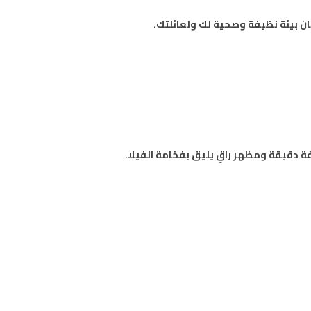
ن بيئة نظيفة وصحية لك ولعائلتك.
 دقيقة ومظهر راقٍ يليق بفخامة الفيلا.